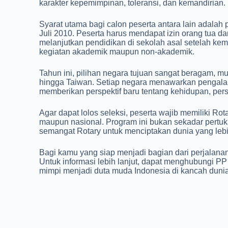
karakter kepemimpinan, toleransi, dan kemandirian.
Syarat utama bagi calon peserta antara lain adalah 
Juli 2010. Peserta harus mendapat izin orang tua d
melanjutkan pendidikan di sekolah asal setelah kembal
kegiatan akademik maupun non-akademik.
Tahun ini, pilihan negara tujuan sangat beragam, mul
hingga Taiwan. Setiap negara menawarkan pengalam
memberikan perspektif baru tentang kehidupan, per
Agar dapat lolos seleksi, peserta wajib memiliki Rot
maupun nasional. Program ini bukan sekadar pertuka
semangat Rotary untuk menciptakan dunia yang lebih
Bagi kamu yang siap menjadi bagian dari perjalanan l
Untuk informasi lebih lanjut, dapat menghubungi 
mimpi menjadi duta muda Indonesia di kancah dunia