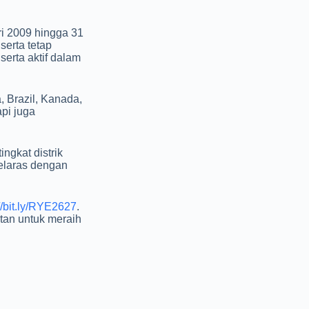
ri 2009 hingga 31
serta tetap
 serta aktif dalam
, Brazil, Kanada,
pi juga
ingkat distrik
elaras dengan
//bit.ly/RYE2627
.
tan untuk meraih