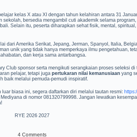
pelajar kelas X atau XI dengan tahun kelahiran antara 31 Janua
an sekolah, bersedia mengambil cuti akademik selama program, 
i. Selain itu, peserta diharapkan sehat fisik, mental, spiritual,
ai dari Amerika Serikat, Jepang, Jerman, Spanyol, Italia, Belgia
an unik yang tidak hanya memperkaya ilmu pengetahuan, teta
sahabatan, dan kerja sama antarbangsa.
ary Club sponsor serta mengikuti serangkaian proses seleksi di t
ran pelajar, tetapi juga
pertukaran nilai kemanusiaan
yang s
 baik melalui pemuda-pemudi inspiratif.
uar biasa ini, segera daftarkan diri melalui tautan resmi:
https:
PP Mediyana di nomor 081320799998. Jangan lewatkan kesempa
!
RYE 2026 2027
4 Comments