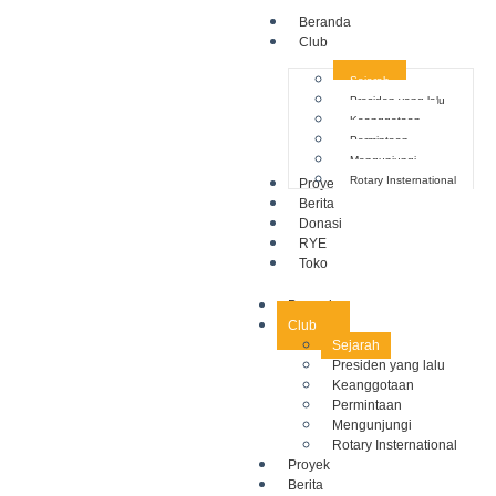
Beranda
Club
Sejarah
Presiden yang lalu
Keanggotaan
Permintaan
Mengunjungi
Rotary Insternational
Proyek
Berita
Donasi
RYE
Toko
Beranda
Club
Sejarah
Presiden yang lalu
Keanggotaan
Permintaan
Mengunjungi
Rotary Insternational
Proyek
Berita