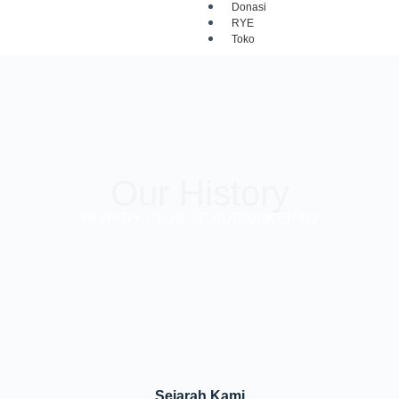
Donasi
RYE
Toko
Our History
ROTARY CLUB OF PURWOKERTO
Sejarah Kami