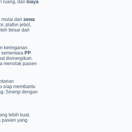
an ruang, dan
biaya
mulai dari
sewa
r, plafon jebol,
bih besar dari
n keringanan
, sementara
PP
t disinergikan.
sa menolak pasien
otarian
to siap membantu
g. Sinergi dengan
ang lebih kuat.
 pasien yang