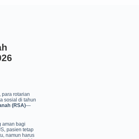
ah
026
, para rotarian
 sosial di tahun
anah (RSA)
—
g aman bagi
S, pasien tetap
itu, namun harus