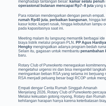
menghadapi tantangan besar:
kamar selalu penuh s
operasional bulanan mencapai Rp7–8 juta
yang se
Para rotarian mendengarkan dengan penuh empati
rumah Rp40 juta
,
perbaikan bangunan
, hingga ke
kasur kotor, karpet rusak, hingga kebutuhan lampu
pada kapasitasnya saat ini.
Meeting malam itu langsung memantik berbagai ide 
biaya listrik melalui program PLN.
PP Agus Hardiy
Hengky
mengingatkan adanya program bedah rumah
Selain itu, gagasan untuk membantu
penambahan 
baru.
Rotary Club of Purwokerto menegaskan komitmennya 
mengetahui urgensi ini dan bisa mengambil langka
meringankan beban RSA yang selama ini berjuang 
RSA menjadi peluang besar bagi RCOP untuk meng
Empati dengar Cerita Rumah Singgah Amanah
Menjelang 2026, Rotary Club of Purwokerto percaya b
Melalui kekuatan gotong royong, Rotary dan Ruma
kehilangan harapan hanya karena keterbatasan biaya