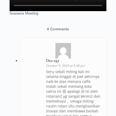
Suasana Meeting
4 Comments
Dea ega
October 9, 2024 at 9:48 pm
Seru sekali miting kali ini
selama tinggal di pwt akhirnya
naik ke atas menara caffe
indah sekali memang kota
satria ini 😍 apalagi di isi oleh
rotarian2 yg sangat keren2 dan
memotivasi .. smoga miting
routin rotari sllu menghasilkan
inovasi dan membawa berkah
manfaat untuk kita semua