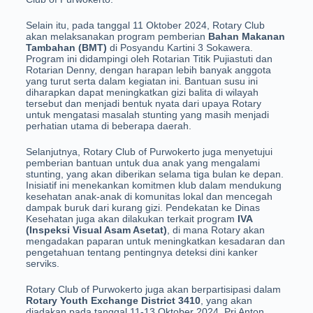
Selain itu, pada tanggal 11 Oktober 2024, Rotary Club
akan melaksanakan program pemberian
Bahan Makanan
Tambahan (BMT)
di Posyandu Kartini 3 Sokawera.
Program ini didampingi oleh Rotarian Titik Pujiastuti dan
Rotarian Denny, dengan harapan lebih banyak anggota
yang turut serta dalam kegiatan ini. Bantuan susu ini
diharapkan dapat meningkatkan gizi balita di wilayah
tersebut dan menjadi bentuk nyata dari upaya Rotary
untuk mengatasi masalah stunting yang masih menjadi
perhatian utama di beberapa daerah.
Selanjutnya, Rotary Club of Purwokerto juga menyetujui
pemberian bantuan untuk dua anak yang mengalami
stunting, yang akan diberikan selama tiga bulan ke depan.
Inisiatif ini menekankan komitmen klub dalam mendukung
kesehatan anak-anak di komunitas lokal dan mencegah
dampak buruk dari kurang gizi. Pendekatan ke Dinas
Kesehatan juga akan dilakukan terkait program
IVA
(Inspeksi Visual Asam Asetat)
, di mana Rotary akan
mengadakan paparan untuk meningkatkan kesadaran dan
pengetahuan tentang pentingnya deteksi dini kanker
serviks.
Rotary Club of Purwokerto juga akan berpartisipasi dalam
Rotary Youth Exchange District 3410
, yang akan
diadakan pada tanggal 11-13 Oktober 2024. Pri Anton