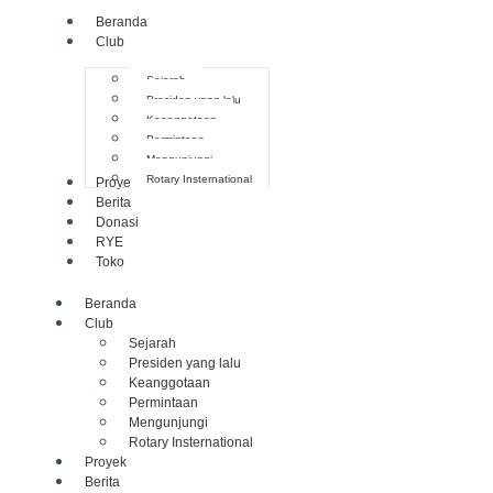
Beranda
Club
Sejarah
Presiden yang lalu
Keanggotaan
Permintaan
Mengunjungi
Rotary Insternational
Proyek
Berita
Donasi
RYE
Toko
Beranda
Club
Sejarah
Presiden yang lalu
Keanggotaan
Permintaan
Mengunjungi
Rotary Insternational
Proyek
Berita