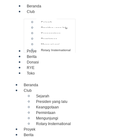
Beranda
Club
Sejarah
Presiden yang lalu
Keanggotaan
Permintaan
Mengunjungi
Rotary Insternational
Proyek
Berita
Donasi
RYE
Toko
Beranda
Club
Sejarah
Presiden yang lalu
Keanggotaan
Permintaan
Mengunjungi
Rotary Insternational
Proyek
Berita