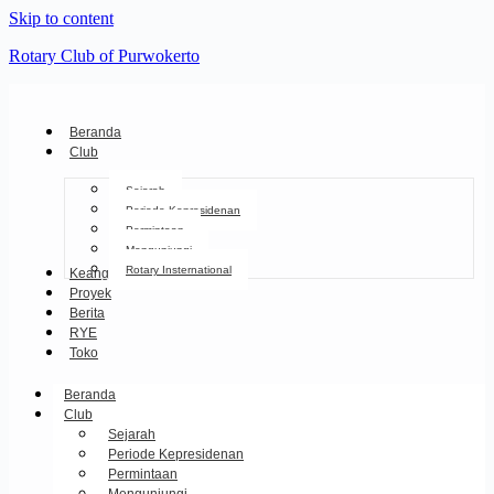
Skip to content
Rotary Club of Purwokerto
Beranda
Club
Sejarah
Periode Kepresidenan
Permintaan
Mengunjungi
Rotary Insternational
Keanggotaan
Proyek
Berita
RYE
Toko
Beranda
Club
Sejarah
Periode Kepresidenan
Permintaan