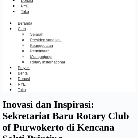
Donasi
RYE
Toko
Beranda
Club
Sejarah
Presiden yang lalu
Keanggotaan
Permintaan
Mengunjungi
Rotary Insternational
Proyek
Berita
Donasi
RYE
Toko
Inovasi dan Inspirasi:
Sekretariat Baru Rotary Club
of Purwokerto di Kencana