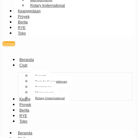
Mengunjungi
Rotary Insternational
Keanggotaan
Proyek
Berita
RYE
Toko
Donasi
Beranda
Club
Sejarah
Periode Kepresidenan
Permintaan
Mengunjungi
Rotary Insternational
Keanggotaan
Proyek
Berita
RYE
Toko
Beranda