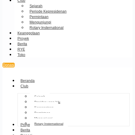
Club
Sejarah
Periode Kepresidenan
Permintaan
Mengunjungi
Rotary Insternational
Keanggotaan
Proyek
Berita
RYE
Toko
Donasi
Beranda
Club
Sejarah
Presiden yang lalu
Keanggotaan
Permintaan
Mengunjungi
Rotary Insternational
Proyek
Berita