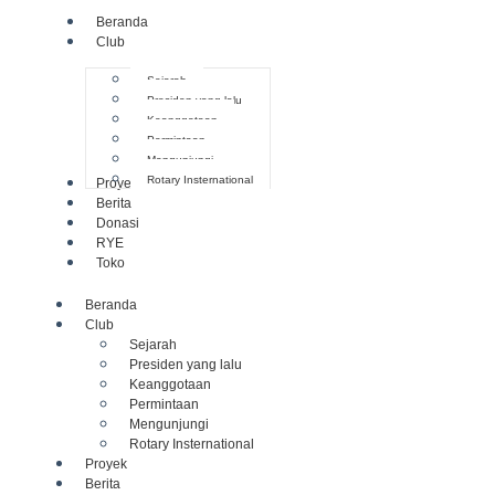
Beranda
Club
Sejarah
Presiden yang lalu
Keanggotaan
Permintaan
Mengunjungi
Rotary Insternational
Proyek
Berita
Donasi
RYE
Toko
Beranda
Club
Sejarah
Presiden yang lalu
Keanggotaan
Permintaan
Mengunjungi
Rotary Insternational
Proyek
Berita