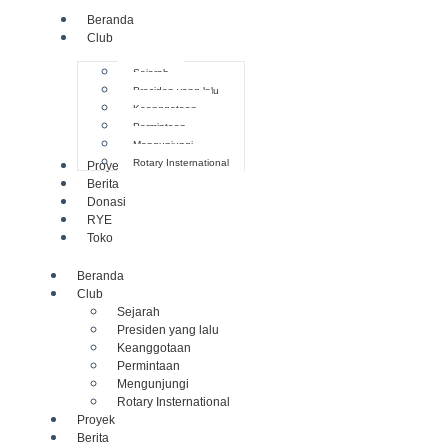
Beranda
Club
Sejarah
Presiden yang lalu
Keanggotaan
Permintaan
Mengunjungi
Rotary Insternational
Proyek
Berita
Donasi
RYE
Toko
Beranda
Club
Sejarah
Presiden yang lalu
Keanggotaan
Permintaan
Mengunjungi
Rotary Insternational
Proyek
Berita