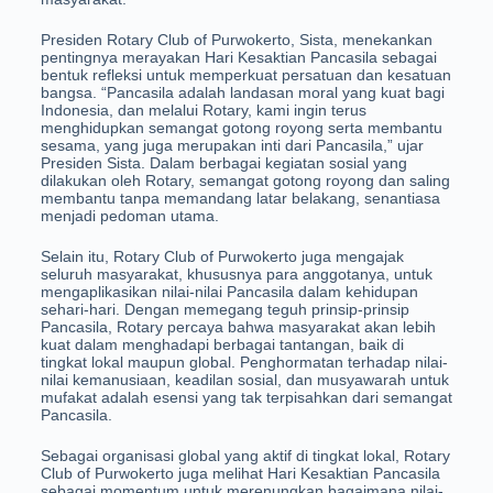
Presiden Rotary Club of Purwokerto, Sista, menekankan
pentingnya merayakan Hari Kesaktian Pancasila sebagai
bentuk refleksi untuk memperkuat persatuan dan kesatuan
bangsa. “Pancasila adalah landasan moral yang kuat bagi
Indonesia, dan melalui Rotary, kami ingin terus
menghidupkan semangat gotong royong serta membantu
sesama, yang juga merupakan inti dari Pancasila,” ujar
Presiden Sista. Dalam berbagai kegiatan sosial yang
dilakukan oleh Rotary, semangat gotong royong dan saling
membantu tanpa memandang latar belakang, senantiasa
menjadi pedoman utama.
Selain itu, Rotary Club of Purwokerto juga mengajak
seluruh masyarakat, khususnya para anggotanya, untuk
mengaplikasikan nilai-nilai Pancasila dalam kehidupan
sehari-hari. Dengan memegang teguh prinsip-prinsip
Pancasila, Rotary percaya bahwa masyarakat akan lebih
kuat dalam menghadapi berbagai tantangan, baik di
tingkat lokal maupun global. Penghormatan terhadap nilai-
nilai kemanusiaan, keadilan sosial, dan musyawarah untuk
mufakat adalah esensi yang tak terpisahkan dari semangat
Pancasila.
Sebagai organisasi global yang aktif di tingkat lokal, Rotary
Club of Purwokerto juga melihat Hari Kesaktian Pancasila
sebagai momentum untuk merenungkan bagaimana nilai-