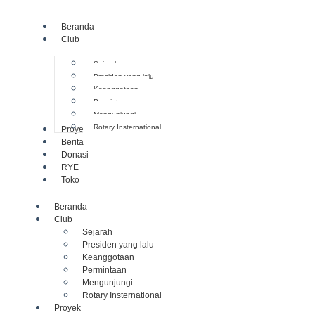
Beranda
Club
Sejarah
Presiden yang lalu
Keanggotaan
Permintaan
Mengunjungi
Rotary Insternational
Proyek
Berita
Donasi
RYE
Toko
Beranda
Club
Sejarah
Presiden yang lalu
Keanggotaan
Permintaan
Mengunjungi
Rotary Insternational
Proyek